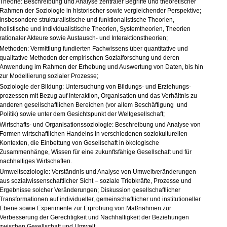
Theorie: Beschreibung und Analyse zentraler Begriffe und theoretischer
Rahmen der Soziologie in historischer sowie ver­glei­chen­der Perspektive;
insbesondere strukturalistische und funk­tio­na­lis­tische Theorien,
holistische und individualistische Theorien, Systemtheorien, Theorien
rationaler Akteure sowie Aus­tausch- und Interaktionstheorien;
Methoden: Vermittlung fundierten Fachwissens über quantitative und
qualitative Methoden der empirischen Sozialforschung und deren
Anwendung im Rahmen der Erhebung und Auswertung von Daten, bis hin
zur Modellierung sozialer Prozesse;
Soziologie der Bildung: Untersuchung von Bildungs- und Er­ziehungs­
prozessen mit Bezug auf Interaktion, Organisation und das Verhältnis zu
anderen gesellschaftlichen Bereichen (vor allem Beschäftigung und
Politik) sowie unter dem Gesichtspunkt der Welt­gesell­schaft;
Wirtschafts- und Organisationssoziologie: Beschreibung und Analyse von
Formen wirtschaftlichen Handelns in verschiedenen soziokulturellen
Kontexten, die Einbettung von Gesell­schaft in ökologische
Zusammenhänge, Wissen für eine zu­kunfts­fähige Gesellschaft und für
nachhaltiges Wirtschaften.
Umweltsoziologie: Verständnis und Analyse von Umweltveränderungen
aus sozialwissenschaftlicher Sicht – soziale Triebkräfte, Prozesse und
Ergebnisse solcher Veränderungen; Diskussion gesellschaftlicher
Transformationen auf individueller, gemeinschaftlicher und institutioneller
Ebene sowie Experimente zur Erprobung von Maßnahmen zur
Verbesserung der Gerechtigkeit und Nachhaltigkeit der Beziehungen
zwischen Gesellschaft und Umwelt.