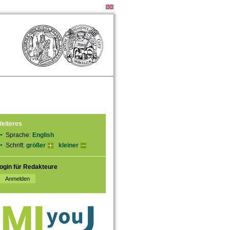
eiteres
Sprache:
English
Schrift:
größer
kleiner
ogin für Redakteure