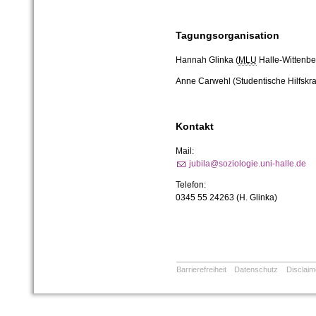
Tagungsorganisation
Hannah Glinka (
MLU
Halle-Wittenbe
Anne Carwehl (Studentische Hilfskraf
Kontakt
Mail:
jubila@soziologie.uni-halle.de
Telefon:
0345 55
24263 (H. Glinka)
Barrierefreiheit
Datenschutz
Disclaim