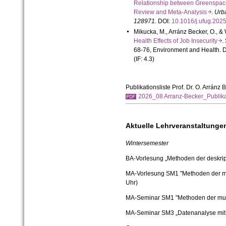
Relationship between Greenspace 
Review and Meta-Analysis
.
Urba
128971.
DOI:
10.1016/j.ufug.20
Mikucka, M., Arránz Becker, O., & 
Health Effects of Job Insecurity
.
68-
76, Environment and Health. 
(IF: 4.
3)
Publikationsliste Prof. Dr. O. Arránz
2026_08 Arranz-Becker_Publika
Aktuelle Lehrveranstaltunge
Wintersemester
BA-Vorlesung „Methoden der deskrip
MA-Vorlesung SM1 "Methoden der mul
Uhr)
MA-Seminar SM1 "Methoden der mult
MA-Seminar SM3 „Datenanalyse mit S