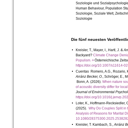
Soziologie und Sozialpsychologi
Human Behaviour, Population Studi
Soziologie,
Soziale Welt,
Zeitschr
Soziologie
Die fünf neuesten Veröffentl
Kreisler, T., Mayer, I., Hartl, J. &
Ar
Backyard?
Climate Change Denia
Populism.
Österreichische Zeitsch
https://doi.org/10.1007/s11614-
Cuentas Romero, A.G., Rozario, K.,
Arránz Becker, O
., Schröger, E.,
Bonn, A. (2026).
When nature sou
of acoustic diversity differ for l
Journal of Environmental Psycho
https://doi.org/10.1016/j.jenvp.
Loter, K., Hoffmann-Recksiedler, 
(2025).
Why Do Couples Split in t
Analysis of Reasons for Marital 
10.1080/28375300.2025.25382
Kreisler, T. Kambach, S.,
Arránz B