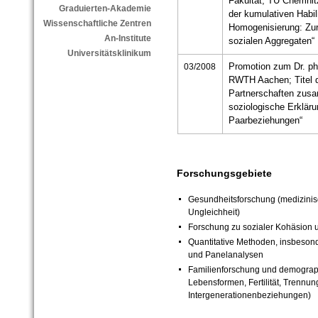
Fakultät, TU Chemnitz
Graduierten-Akademie
der kumulativen Habili
Wissenschaftliche Zentren
Homogenisierung: Zur
An-Institute
sozialen Aggregaten“
Universitätsklinikum
03/2008
Promotion zum Dr. phil
RWTH Aachen; Titel d
Partnerschaften zus
soziologische Erklär
Paarbeziehungen“
Forschungsgebiete
Gesundheitsforschung (medizinis
Ungleichheit)
Forschung zu sozialer Kohäsion 
Quantitative Methoden, insbeson
und Panelanalysen
Familienforschung und demograp
Lebensformen, Fertilität, Trennu
Intergenerationenbeziehungen)