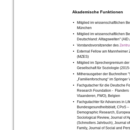
Akademische Funktionen
Mitglied im wissenschaftlichen Be
München
Mitglied im wissenschaftlichen Be
Deutschland: Alltagswelten" (AID:
Vorstandsvorsitzender des
Zentru
External Fellow am Mannheimer Z
(MZES)
Mitglied im Sprechergremium der
Gesellschaft für Soziologie (2015
Mitherausgeber der Buchreihen "S
„Familienforschung“ im Springer 
Fachgutacher für die Deutsche F
Research Foundation - Flanders 
Vlaanderen, FWO), Belgien
Fachgutachter für
Advances in Li
Bundesgesundheitsblatt,
CPoS – 
Demographic Research, European
Sociological Review,
Journal of A
(Schmollers Jahrbuch),
Journal o
Family, Journal of Social and Pers