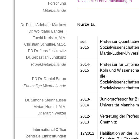
Aktuelle Lehrveranstaltungen
Forschung
Mitarbeitende
Kurzvita
Dr. Philip Adebahr-Maskow
Dr. Wolfgang Langer
Torvid Kreisler, M.A.
seit
Professur Quantitati
Christian Schüffler, M.Sc.
2015
Sozialwissenschaften 
PD Dr. Jens Jetzkowitz
Martin-Luther-Univers
Dr. Sebastian Jungkunz
2014-
Professur für Empiris
Projektmitarbeitende
2015
Köln und Wissenschaf
die
PD Dr. Daniel Baron
Sozialwissenschaften,
Ehemalige Mitarbeitende
Sozialwissenschafte
2013-
Juniorprofessor für B
Dr. Simone Steinhausen
2014
Universität Mannhei
Vivian Herold. M.A.
Dr. Martin Wetzel
2012-
Vertretung der Profes
2013
Chemnitz
International Office
12/2012
Habilitation an der H
Zentrale Einrichtungen