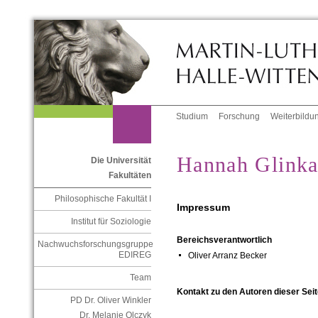
Studium
Forschung
Weiterbildu
Hannah Glink
Die Universität
Fakultäten
Philosophische Fakultät I
Impressum
Institut für Soziologie
Bereichsverantwortlich
Nachwuchsforschungsgruppe
EDIREG
Oliver Arranz Becker
Team
Kontakt zu den Autoren dieser Seit
PD Dr. Oliver Winkler
Dr. Melanie Olczyk