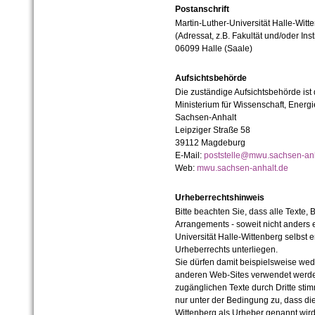
Postanschrift
Martin-Luther-Universität Halle-Witt
(Adressat, z.B. Fakultät und/oder Inst
06099 Halle (Saale)
Aufsichtsbehörde
Die zuständige Aufsichtsbehörde ist
Ministerium für Wissenschaft, Ener
Sachsen-Anhalt
Leipziger Straße 58
39112 Magdeburg
E-Mail:
poststelle@mwu.sachsen-anh
Web:
mwu.sachsen-anhalt.de
Urheberrechtshinweis
Bitte beachten Sie, dass alle Texte, 
Arrangements - soweit nicht anders er
Universität Halle-Wittenberg selbst 
Urheberrechts unterliegen.
Sie dürfen damit beispielsweise wed
anderen Web-Sites verwendet werde
zugänglichen Texte durch Dritte sti
nur unter der Bedingung zu, dass die
Wittenberg als Urheber genannt wird