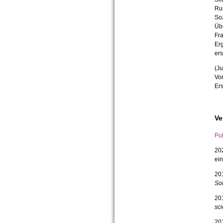
Rus
Soz
Übe
Fra
Erg
ers
(Ju
Vor
Er
Ve
Pub
20
ein
201
Sol
20
sci
20