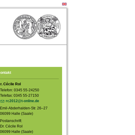
ontakt
r. Cécile Rol
Telefon: 0345 55-24250
Telefax: 0345 55-27150
rc2012@t-online.de
Emil-Abderhalden-Str. 26–27
06099 Halle (Saale)
Postanschrift:
Dr. Cécile Rol
06099 Halle (Saale)