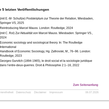
e 5 letzten Veröffentlichungen
(mit E.-M- Schultze) Postskriptum zur Theorie der Relation, Wiesbaden,
Springer VS, 2025
Reintroducing Marcel Mauss. London: Routledge, 2024
(mit C. Rol) Zur Aktualität von Marcel Mauss. Wiesbaden: Springer VS.,
2024
Economic sociology and sociological theory. In: The Routledge
International
Handbook of Economic Sociology, Hg. Zafirovski, M., 76–96. London:
Routledge, 2023
Georges Gurvitch (1894-1965), le droit social et la sociologie juridique
dans l’entre-deux-guerres. Droit & Philosophie 2:1–16, 2022
Zum Seitenanfang
rierefreiheit
Datenschutz
Disclaimer
Impressum
06.07.2026