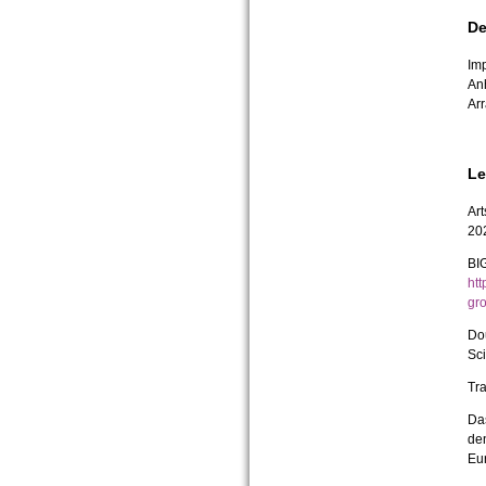
De
Imp
Anh
Arr
Le
Art
20
BI
htt
gr
Dou
Sci
Tr
Das
de
Eu