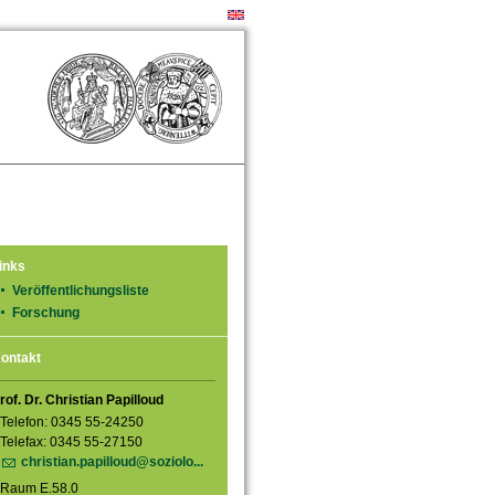
inks
Veröffentlichungsliste
Forschung
ontakt
rof. Dr. Christian Papilloud
Telefon: 0345 55-24250
Telefax: 0345 55-27150
christian.papilloud@soziolo...
Raum E.58.0