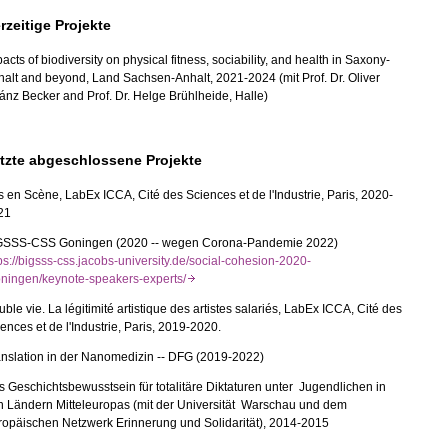
rzeitige Projekte
acts of biodiversity on physical fitness, sociability, and health in Saxony-
alt and beyond, Land Sachsen-Anhalt, 2021-2024 (mit Prof. Dr. Oliver
ánz Becker and Prof. Dr. Helge Brühlheide, Halle)
tzte abgeschlossene Projekte
s en Scène, LabEx ICCA, Cité des Sciences et de l'Industrie, Paris, 2020-
21
GSSS-CSS Goningen (2020 -- wegen Corona-Pandemie 2022)
ps://bigsss-css.jacobs-university.de/social-cohesion-2020-
oningen/keynote-speakers-experts/
ble vie. La légitimité artistique des artistes salariés, LabEx ICCA, Cité des
ences et de l'Industrie, Paris, 2019-2020.
anslation in der Nanomedizin -- DFG (2019-2022)
 Geschichtsbewusstsein für totalitäre Diktaturen unter Jugendlichen in
n Ländern Mitteleuropas (mit der Universität Warschau und dem
ropäischen Netzwerk Erinnerung und Solidarität), 2014-2015