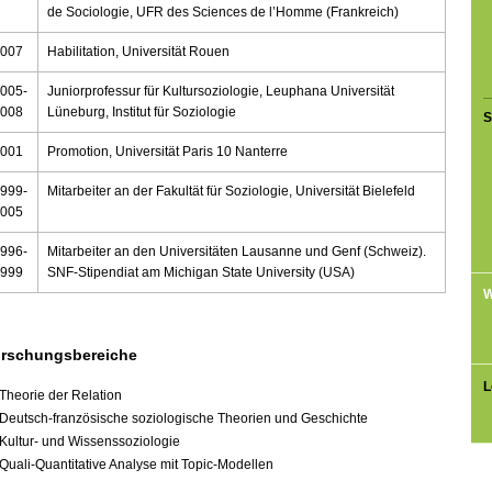
de Sociologie, UFR des Sciences de l’Homme (Frankreich)
2007
Habilitation, Universität Rouen
005-
Juniorprofessur für Kultursoziologie, Leuphana Universität
2008
Lüneburg, Institut für Soziologie
S
2001
Promotion, Universität Paris 10 Nanterre
999-
Mitarbeiter an der Fakultät für Soziologie, Universität Bielefeld
2005
996-
Mitarbeiter an den Universitäten Lausanne und Genf (Schweiz).
1999
SNF-Stipendiat am Michigan State University (USA)
W
rschungsbereiche
L
Theorie der Relation
Deutsch-französische soziologische Theorien und Geschichte
Kultur- und Wissenssoziologie
Quali-Quantitative Analyse mit Topic-Modellen