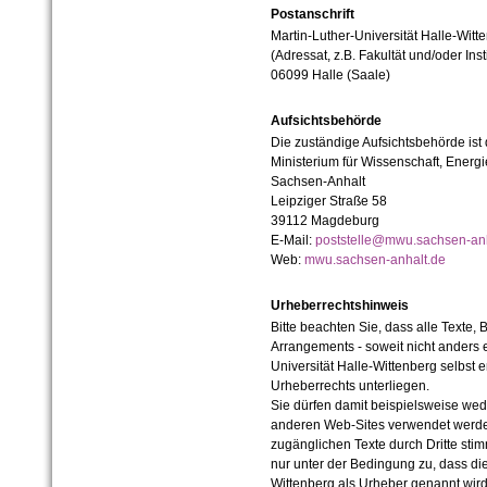
Postanschrift
Martin-Luther-Universität Halle-Witt
(Adressat, z.B. Fakultät und/oder Inst
06099 Halle (Saale)
Aufsichtsbehörde
Die zuständige Aufsichtsbehörde ist
Ministerium für Wissenschaft, Ener
Sachsen-Anhalt
Leipziger Straße 58
39112 Magdeburg
E-Mail:
poststelle@mwu.sachsen-anh
Web:
mwu.sachsen-anhalt.de
Urheberrechtshinweis
Bitte beachten Sie, dass alle Texte, 
Arrangements - soweit nicht anders er
Universität Halle-Wittenberg selbst 
Urheberrechts unterliegen.
Sie dürfen damit beispielsweise wed
anderen Web-Sites verwendet werde
zugänglichen Texte durch Dritte sti
nur unter der Bedingung zu, dass die
Wittenberg als Urheber genannt wird