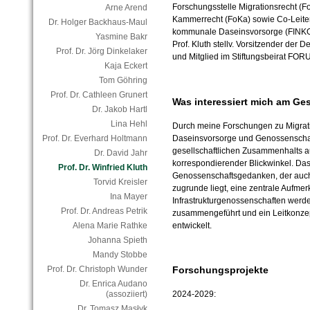
Forschungsstelle Migrationsrecht (F
Arne Arend
Kammerrecht (FoKa) sowie Co-Leiter
Dr. Holger Backhaus-Maul
kommunale Daseinsvorsorge (FINKO) 
Yasmine Bakr
Prof. Kluth stellv. Vorsitzender der
Prof. Dr. Jörg Dinkelaker
und Mitglied im Stiftungsbeirat F
Kaja Eckert
Tom Göhring
Prof. Dr. Cathleen Grunert
Was interessiert mich am Ge
Dr. Jakob Hartl
Lina Hehl
Durch meine Forschungen zu Migrati
Daseinsvorsorge und Genossenschaf
Prof. Dr. Everhard Holtmann
gesellschaftlichen Zusammenhalts a
Dr. David Jahr
korrespondierender Blickwinkel. D
Prof. Dr. Winfried Kluth
Genossenschaftsgedanken, der auc
Torvid Kreisler
zugrunde liegt, eine zentrale Aufmer
Ina Mayer
Infrastrukturgenossenschaften werd
Prof. Dr. Andreas Petrik
zusammengeführt und ein Leitkonzept
entwickelt.
Alena Marie Rathke
Johanna Spieth
Mandy Stobbe
Forschungsprojekte
Prof. Dr. Christoph Wunder
Dr. Enrica Audano
2024-2029:
(assoziiert)
Dr. Tomasz Masłyk