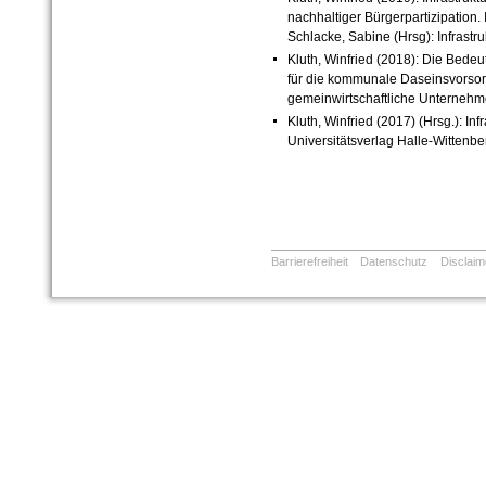
nachhaltiger Bürgerpartizipation.
Schlacke, Sabine (Hrsg): Infrastru
Kluth, Winfried (2018): Die Bede
für die kommunale Daseinsvorsorge,
gemeinwirtschaftliche Unternehmen
Kluth, Winfried (2017) (Hrsg.): In
Universitätsverlag Halle-Wittenbe
Barrierefreiheit
Datenschutz
Disclaim