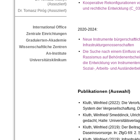
Kooperative Rekonfigurationen von
(Assoziiert)
und rechtliche Entwicklung (C_03
Dr. Tomasz Piróg (Assoziiert)
International Office
2020-2024:
Zentrale Einrichtungen
Neue Instrumente bürgerschaftliche
Graduierten-Akademie
Infrastrukturgenossenschaften
Wissenschaftliche Zentren
Die Suche nach einem Einfluss vo
An-Institute
Rassismus auf Behördenentsche
Universitätsklinikum
die Entwicklung von Instrumente
Sozial-, Arbeits- und Ausländerb
Publikationen (Auswahl)
Kluth, Winfried (2022): Die Ver
System der Vergesellschaftung, DV
Kluth, Winfried/ Smeddinck, Ulrich
gedacht, Halle: Universitätsverla
Kluth, Winfried (2019): Der Beitr
Daseinsvorsorge. In: ZfgG 69: 2. 
Kluth, Winfried (2019): Infrastru