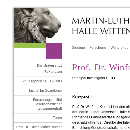
Studium
Forschung
Weiterbildu
Prof. Dr. Winf
Die Universität
Fakultäten
Principal Investigator C_03
Philosophische Fakultät I
Institut für Soziologie
Kurzprofil
Forschungsinstitut
Gesellschaftlicher
Prof. Dr. Winfried Kluth ist Inhaber e
Zusammenhalt
der Martin-Luther-Universität Halle-
Richter des Landesverfassungsgerich
Team
geschäftsführender Direktor der Inte
Prof. Dr. Oliver Arránz Becker
Einrichtung Genossenschafts- und Ko