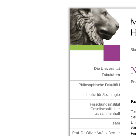
St
N
Die Universität
Fakultäten
Pro
Philosophische Fakultät I
Institut für Soziologie
Ku
Forschungsinstitut
Gesellschaftlicher
Tor
Zusammenhalt
Se
Uni
Team
Wir
Prof. Dr. Oliver Arránz Becker
For