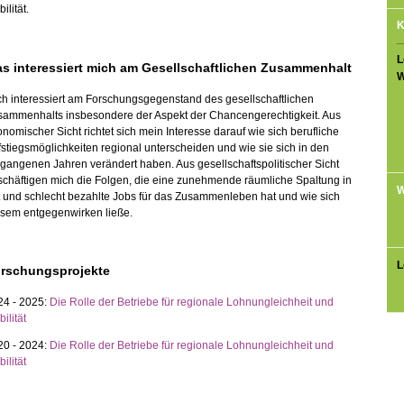
ilität.
K
L
s interessiert mich am Gesellschaftlichen Zusammenhalt
W
h interessiert am Forschungsgegenstand des gesellschaftlichen
sammenhalts insbesondere der Aspekt der Chancengerechtigkeit. Aus
nomischer Sicht richtet sich mein Interesse darauf wie sich berufliche
stiegsmöglichkeiten regional unterscheiden und wie sie sich in den
gangenen Jahren verändert haben. Aus gesellschaftspolitischer Sicht
chäftigen mich die Folgen, die eine zunehmende räumliche Spaltung in
W
 und schlecht bezahlte Jobs für das Zusammenleben hat und wie sich
esem entgegenwirken ließe.
L
rschungsprojekte
24 - 2025:
Die Rolle der Betriebe für regionale Lohnungleichheit und
ilität
20 - 2024:
Die Rolle der Betriebe für regionale Lohnungleichheit und
ilität