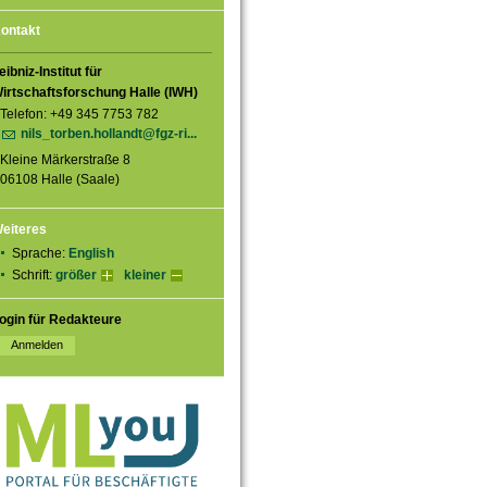
ontakt
eibniz-Institut für
irtschaftsforschung Halle (IWH)
Telefon: +49 345 7753 782
nils_torben.hollandt@fgz-ri...
Kleine Märkerstraße 8
06108 Halle (Saale)
eiteres
Sprache:
English
Schrift:
größer
kleiner
ogin für Redakteure