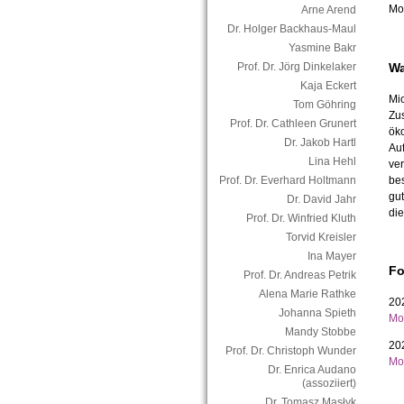
Mob
Arne Arend
Dr. Holger Backhaus-Maul
Yasmine Bakr
Wa
Prof. Dr. Jörg Dinkelaker
Kaja Eckert
Mic
Tom Göhring
Zu
Prof. Dr. Cathleen Grunert
öko
Dr. Jakob Hartl
Auf
Lina Hehl
ver
bes
Prof. Dr. Everhard Holtmann
gut
Dr. David Jahr
di
Prof. Dr. Winfried Kluth
Torvid Kreisler
Ina Mayer
Fo
Prof. Dr. Andreas Petrik
Alena Marie Rathke
20
Johanna Spieth
Mob
Mandy Stobbe
20
Prof. Dr. Christoph Wunder
Mob
Dr. Enrica Audano
(assoziiert)
Dr. Tomasz Masłyk