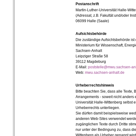
Postanschrift
Martin-Luther-Universität Halle-Witt
(Adressat, z.B. Fakultät und/oder Inst
06099 Halle (Saale)
Aufsichtsbehörde
Die zuständige Aufsichtsbehörde ist
Ministerium für Wissenschaft, Ener
Sachsen-Anhalt
Leipziger Straße 58
39112 Magdeburg
E-Mail:
poststelle@mwu.sachsen-anh
Web:
mwu.sachsen-anhalt.de
Urheberrechtshinweis
Bitte beachten Sie, dass alle Texte, 
Arrangements - soweit nicht anders er
Universität Halle-Wittenberg selbst 
Urheberrechts unterliegen.
Sie dürfen damit beispielsweise wed
anderen Web-Sites verwendet werde
zugänglichen Texte durch Dritte sti
nur unter der Bedingung zu, dass die
Wittenberg als Urheber genannt wird