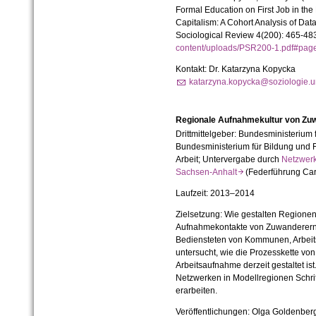
Formal Education on First Job in the
Capitalism: A Cohort Analysis of Data
Sociological Review 4(200): 465-483
content/uploads/PSR200-1.pdf#pa
Kontakt: Dr. Katarzyna Kopycka
katarzyna.kopycka@soziologie.un
Regionale Aufnahmekultur von Zuw
Drittmittelgeber: Bundesministerium f
Bundesministerium für Bildung und 
Arbeit; Untervergabe durch
Netzwerk
Sachsen-Anhalt
(Federführung Car
Laufzeit: 2013–2014
Zielsetzung: Wie gestalten Regionen
Aufnahmekontakte von Zuwanderern?
Bediensteten von Kommunen, Arbei
untersucht, wie die Prozesskette vo
Arbeitsaufnahme derzeit gestaltet i
Netzwerken in Modellregionen Schrit
erarbeiten.
Veröffentlichungen: Olga Goldenber