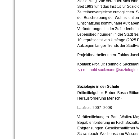
Zielsetzung: Wie verändert sich ein
Seit 1993 führt das Institut für Sozi
Zeitreihenvergleiche ermöglichen. 
der Beschreibung der Wohnsituatio
Einschätzung kommunaler Aufgaben.
Veränderungen in der Zufriedenheit 
Lebensbedingungen in der Stadt fes
10. repräsentativen Umfrage (2925 B
Aufzeigen langer Trends der Stadtvie
ProjektbearbeiterInnen: Tobias Jaec
Kontakt: Prof. Dr. Reinhold Sackman
reinhold.sackmann@soziologie.u
Soziologie in der Schule
Drittmittelgeber: Robert Bosch Stift
Herausforderung Mensch)
Laufzeit: 2007–2008
Veröffentlichungen: Bartl, Walter/ M
Begabtenförderung im Fach Sozialkun
Entgrenzungen. Gesellschaftlicher W
Schwalbach: Wochenschau Wissensc